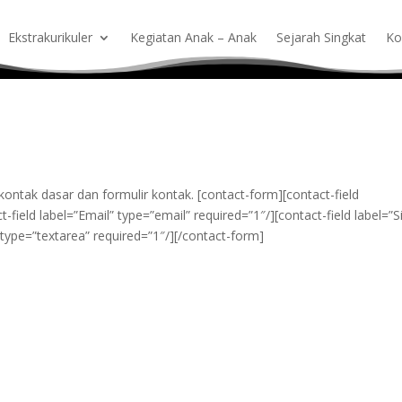
Ekstrakurikuler
Kegiatan Anak – Anak
Sejarah Singkat
Ko
kontak dasar dan formulir kontak. [contact-form][contact-field
field label=”Email” type=”email” required=”1″/][contact-field label=”S
 type=”textarea” required=”1″/][/contact-form]