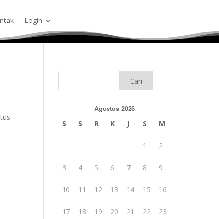
ntak
Login
Agustus 2026
itus
S
S
R
K
J
S
M
1
2
3
4
5
6
7
8
9
10
11
12
13
14
15
16
17
18
19
20
21
22
23